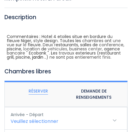
Description
Commentaires
:
Hotel 4 etoiles situe en bordure
du
fleuve Niger,
style
desig
n
.
Toutes les
chambres
ont
une
vue
sur
le
fleuve
.
Deux
r
es
t
auran
t
s, salles de
conference,
piscine,
lo
ca
t
ion
de
vehicules,
business
center,
agence
bancaire
"
Ecobank
".
L
es
travaux
exterieurs (restaurant
grill, piscine,
jardin
.
.) ne
sont
pas entierement
finis.
Chambres libres
RÉSERVER
DEMANDE DE
RENSEIGNEMENTS
Arrivée - Départ
Veuillez sélectionner